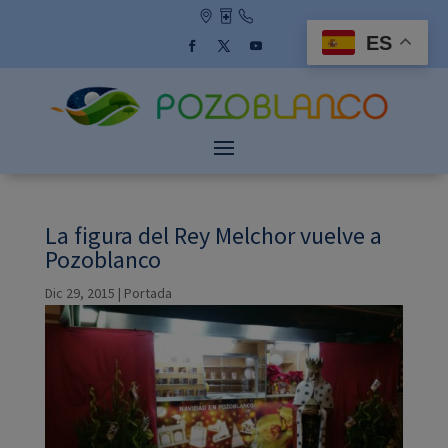
Skip
to
ES
content
Facebook
Twitter
YouTube
La figura del Rey Melchor vuelve a
Pozoblanco
Dic 29, 2015
|
Portada