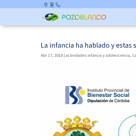
Skip
Ubicació
Farmaci
Contact
to
n
as de
o
content
Guardia
La infancia ha hablado y estas 
Abr 17, 2018
|
actividades infancia y adolescencia
,
Ca