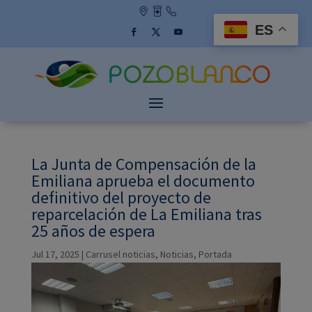
Skip
to
ES
content
Facebook
Twitter
YouTube
La Junta de Compensación de la
Emiliana aprueba el documento
definitivo del proyecto de
reparcelación de La Emiliana tras
25 años de espera
Jul 17, 2025
|
Carrusel noticias
,
Noticias
,
Portada