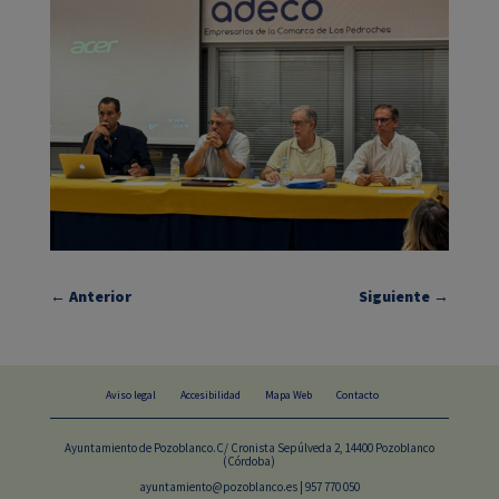
←
Anterior
Siguiente
→
Aviso legal
Accesibilidad
Mapa Web
Contacto
Ayuntamiento de Pozoblanco.C/ Cronista Sepúlveda 2, 14400 Pozoblanco
(Córdoba)
ayuntamiento@pozoblanco.es | 957 770 050