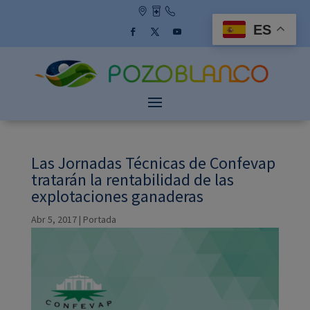
Skip
to
ES
content
Facebook
Twitter
YouTube
Las Jornadas Técnicas de Confevap
tratarán la rentabilidad de las
explotaciones ganaderas
Abr 5, 2017
|
Portada