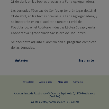
21 de abril, en las fechas previas a la Feria Agroganadera.
Las Jornadas Técnicas de Confevap tendrán lugar del 18 al
21 de abril, en las fechas previas a la Feria Agroganadera, y
se impartirán en en el Auditorio Recinto Ferial de
Pozoblanco, en el Auditorio Industria Láctea Covap y en la
Cooperativa Agropecuaria San Isidro de Dos Torres.
Se encuentra adjunto el archivo con el programa completo
de las Jornadas.
←
Anterior
Siguiente
→
Aviso legal
Accesibilidad
Mapa Web
Contacto
Ayuntamiento de Pozoblanco.C/ Cronista Sepúlveda 2, 14400 Pozoblanco
(Córdoba)
ayuntamiento@pozoblanco.es | 957 770 050