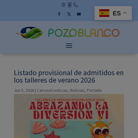
Skip
to
ES
content
Facebook
Twitter
YouTube
Listado provisional de admitidos en
los talleres de verano 2026
Jun 5, 2026
|
Carrusel noticias
,
Noticias
,
Portada