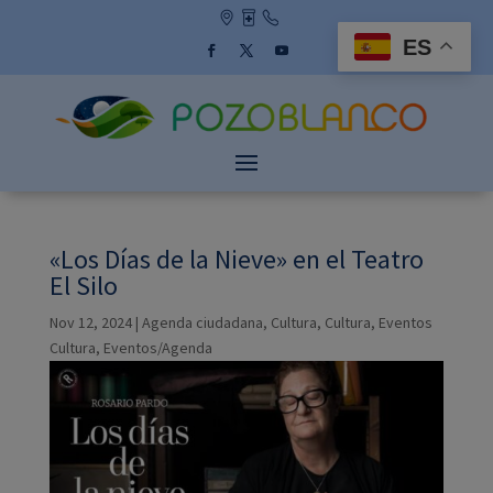
Skip
to
ES
content
Facebook
Twitter
YouTube
«Los Días de la Nieve» en el Teatro
El Silo
Nov 12, 2024
|
Agenda ciudadana
,
Cultura
,
Cultura
,
Eventos
Cultura
,
Eventos/Agenda