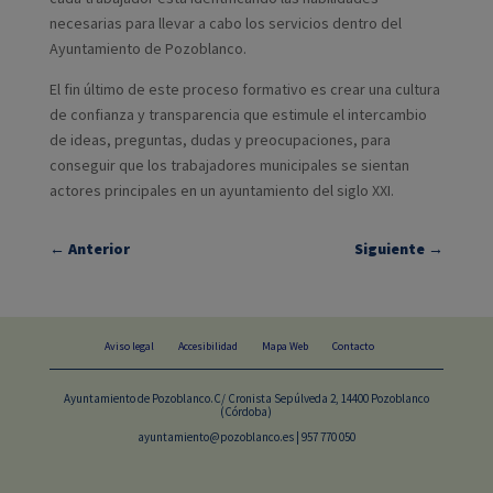
necesarias para llevar a cabo los servicios dentro del
Ayuntamiento de Pozoblanco.
El fin último de este proceso formativo es crear una cultura
de confianza y transparencia que estimule el intercambio
de ideas, preguntas, dudas y preocupaciones, para
conseguir que los trabajadores municipales se sientan
actores principales en un ayuntamiento del siglo XXI.
←
Anterior
Siguiente
→
Aviso legal
Accesibilidad
Mapa Web
Contacto
Ayuntamiento de Pozoblanco.C/ Cronista Sepúlveda 2, 14400 Pozoblanco
(Córdoba)
ayuntamiento@pozoblanco.es | 957 770 050