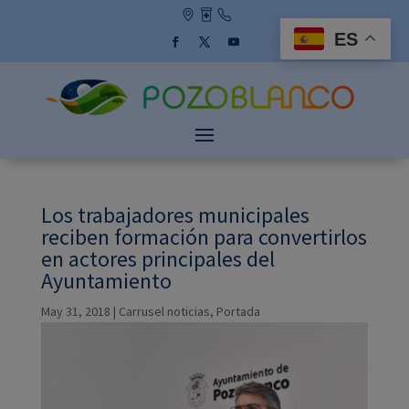
Skip
to
ES
content
Facebook
Twitter
YouTube
Los trabajadores municipales
reciben formación para convertirlos
en actores principales del
Ayuntamiento
May 31, 2018
|
Carrusel noticias
,
Portada