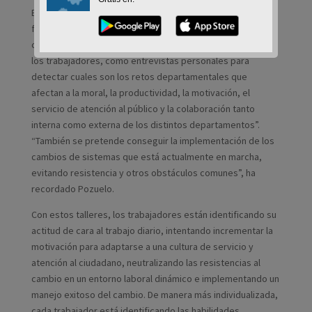
El concejal del área, Emiliano Pozuelo, ha explicado que “la
formación que se está impartiendo en estas semanas
contempla tanto los talleres grupales de motivación con
los trabajadores, como entrevistas personales para
detectar cuales son los retos departamentales que
afectan a la moral, la productividad, la motivación, el
servicio de atención al público y la colaboración tanto
interna como externa de los distintos departamentos”.
“También se pretende conseguir la implementación de los
cambios de sistemas que está actualmente en marcha,
evitando resistencia y otros obstáculos comunes”, ha
recordado Pozuelo.
Con estos talleres, los trabajadores están identificando su
actitud de cara al trabajo diario, intentando incrementar la
motivación para adaptarse a una cultura de servicio y
atención al ciudadano, neutralizando las resistencias al
cambio en un entorno laboral dinámico e implementando un
manejo exitoso del cambio. De manera más individualizada,
cada trabajador está identificando las habilidades