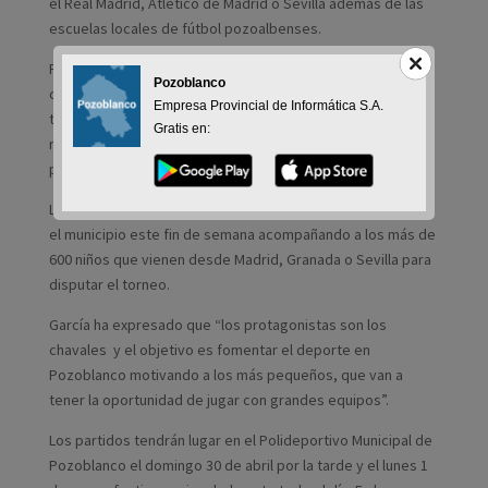
el Real Madrid, Atlético de Madrid o Sevilla además de las
escuelas locales de fútbol pozoalbenses.
Pozuelo ha expresado que “el torneo está ya muy
Pozoblanco
consolidado y repercutirá positivamente en el municipio
Empresa Provincial de Informática S.A.
tanto económica como socialmente, además de la
Gratis en:
repercusión mediática que supondrá la emisión de algunos
partidos a través de Real Madrid Televisión”.
La organización prevé que unas 5.000 personas pasen por
el municipio este fin de semana acompañando a los más de
600 niños que vienen desde Madrid, Granada o Sevilla para
disputar el torneo.
García ha expresado que “los protagonistas son los
chavales y el objetivo es fomentar el deporte en
Pozoblanco motivando a los más pequeños, que van a
tener la oportunidad de jugar con grandes equipos”.
Los partidos tendrán lugar en el Polideportivo Municipal de
Pozoblanco el domingo 30 de abril por la tarde y el lunes 1