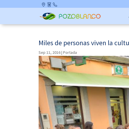
Skip
Ubicació
Farmaci
Contact
to
n
as de
o
content
Guardia
Miles de personas viven la cultu
Sep 11, 2016
|
Portada