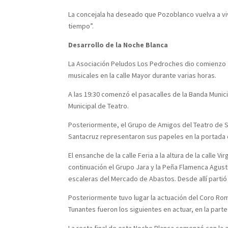
La concejala ha deseado que Pozoblanco vuelva a viv
tiempo”.
Desarrollo de la Noche Blanca
La Asociación Peludos Los Pedroches dio comienzo a 
musicales en la calle Mayor durante varias horas.
A las 19:30 comenzó el pasacalles de la Banda Munici
Municipal de Teatro.
Posteriormente, el Grupo de Amigos del Teatro de Sa
Santacruz representaron sus papeles en la portad
El ensanche de la calle Feria a la altura de la calle
continuación el Grupo Jara y la Peña Flamenca Agust
escaleras del Mercado de Abastos. Desde allí partió 
Posteriormente tuvo lugar la actuación del Coro Rom
Tunantes fueron los siguientes en actuar, en la parte