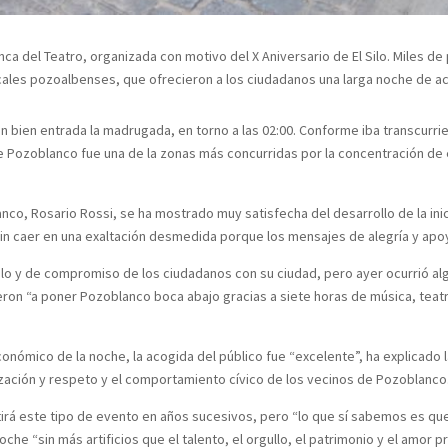
nca del Teatro, organizada con motivo del X Aniversario de El Silo. Miles d
ocales pozoalbenses, que ofrecieron a los ciudadanos una larga noche de a
n bien entrada la madrugada, en torno a las 02:00. Conforme iba transcurri
 de Pozoblanco fue una de la zonas más concurridas por la concentración de
co, Rosario Rossi, se ha mostrado muy satisfecha del desarrollo de la inicia
sin caer en una exaltación desmedida porque los mensajes de alegría y apo
 y de compromiso de los ciudadanos con su ciudad, pero ayer ocurrió algo 
ron “a poner Pozoblanco boca abajo gracias a siete horas de música, teatr
nómico de la noche, la acogida del público fue “excelente”, ha explicado l
ización y respeto y el comportamiento cívico de los vecinos de Pozoblanco
tirá este tipo de evento en años sucesivos, pero “lo que sí sabemos es que fu
noche “sin más artificios que el talento, el orgullo, el patrimonio y el amor 