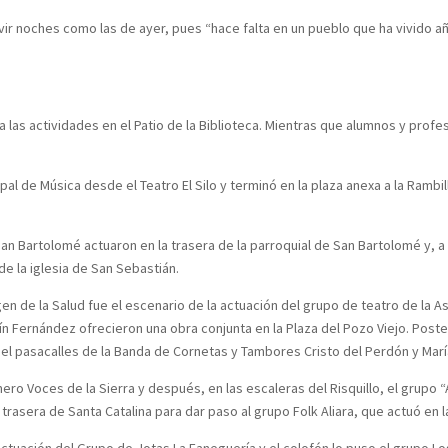
ir noches como las de ayer, pues “hace falta en un pueblo que ha vivido añ
las actividades en el Patio de la Biblioteca. Mientras que alumnos y prof
pal de Música desde el Teatro El Silo y terminó en la plaza anexa a la Ramb
n Bartolomé actuaron en la trasera de la parroquial de San Bartolomé y, a
a de la iglesia de San Sebastián.
 Virgen de la Salud fue el escenario de la actuación del grupo de teatro de l
ín Fernández ofrecieron una obra conjunta en la Plaza del Pozo Viejo. Pos
el pasacalles de la Banda de Cornetas y Tambores Cristo del Perdón y María S
ero Voces de la Sierra y después, en las escaleras del Risquillo, el grupo
 trasera de Santa Catalina para dar paso al grupo Folk Aliara, que actuó en 