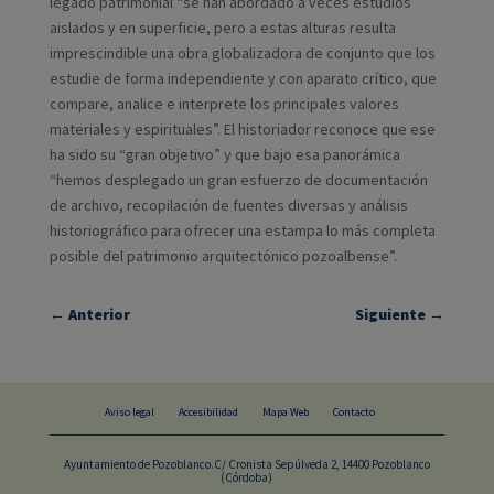
legado patrimonial “se han abordado a veces estudios
aislados y en superficie, pero a estas alturas resulta
imprescindible una obra globalizadora de conjunto que los
estudie de forma independiente y con aparato crítico, que
compare, analice e interprete los principales valores
materiales y espirituales”. El historiador reconoce que ese
ha sido su “gran objetivo” y que bajo esa panorámica
“hemos desplegado un gran esfuerzo de documentación
de archivo, recopilación de fuentes diversas y análisis
historiográfico para ofrecer una estampa lo más completa
posible del patrimonio arquitectónico pozoalbense”.
←
Anterior
Siguiente
→
Aviso legal
Accesibilidad
Mapa Web
Contacto
Ayuntamiento de Pozoblanco.C/ Cronista Sepúlveda 2, 14400 Pozoblanco
(Córdoba)