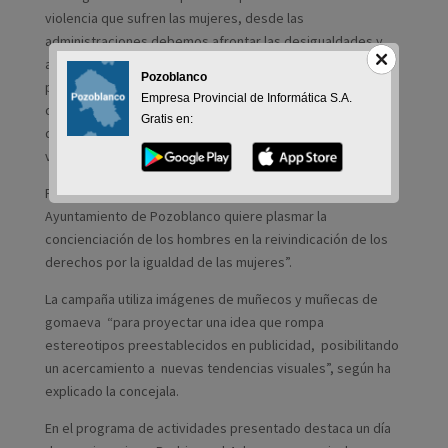
violencia que sufren las mujeres, desde las
administraciones debemos afrontar las desigualdades y
apoyar la conciliación y corresponsabilidad de la vida
Pozoblanco
personal, familiar y laboral”. Cabello también ha querido
Empresa Provincial de Informática S.A.
destacar el papel de la mujer, “esencial para el desarrollo
Gratis en:
de la región y del país. Tenemos mujeres emprendedoras,
valientes y con ganas de crear y generar un futuro”.
Por su parte, Mª Ángeles Navarro ha explicado que “el
Ayuntamiento de Pozoblanco quiere plasmar la
concienciación de los hombres en la reivindicación de los
derechos por la igualdad de las mujeres”.
La campaña utiliza imágenes de muñecos y muñecas de
gomaeva “para proyectar una idea que rompa
estereotipos preestablecidos en publicidad, posibilitando
un acercamiento a nuevas tendencias visuales”, según ha
explicado la concejala.
En el programa de actividades presentado destaca un día