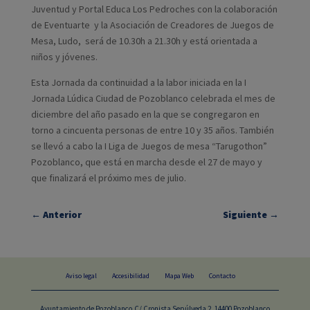
Juventud y Portal Educa Los Pedroches con la colaboración
de Eventuarte y la Asociación de Creadores de Juegos de
Mesa, Ludo, será de 10.30h a 21.30h y está orientada a
niños y jóvenes.
Esta Jornada da continuidad a la labor iniciada en la I
Jornada Lúdica Ciudad de Pozoblanco celebrada el mes de
diciembre del año pasado en la que se congregaron en
torno a cincuenta personas de entre 10 y 35 años. También
se llevó a cabo la I Liga de Juegos de mesa “Tarugothon”
Pozoblanco, que está en marcha desde el 27 de mayo y
que finalizará el próximo mes de julio.
←
Anterior
Siguiente
→
Aviso legal
Accesibilidad
Mapa Web
Contacto
Ayuntamiento de Pozoblanco.C/ Cronista Sepúlveda 2, 14400 Pozoblanco