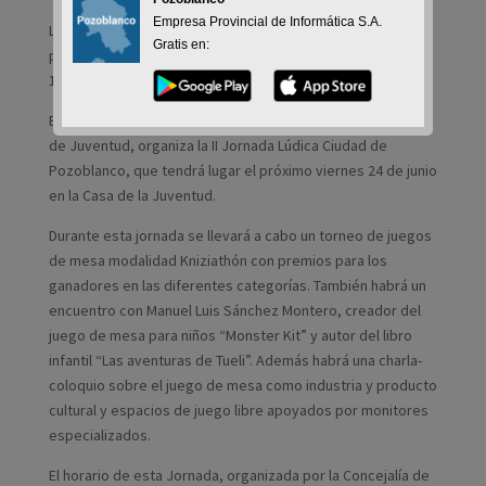
Empresa Provincial de Informática S.A.
La II Jornada Lúdica Ciudad de Pozoblanco tendrá lugar el
Gratis en:
próximo viernes 24 de junio en la Casa de la Juventud, de
10.30h a 21.30h.
El Ayuntamiento de Pozoblanco, a través de la Concejalía
de Juventud, organiza la II Jornada Lúdica Ciudad de
Pozoblanco, que tendrá lugar el próximo viernes 24 de junio
en la Casa de la Juventud.
Durante esta jornada se llevará a cabo un torneo de juegos
de mesa modalidad Kniziathón con premios para los
ganadores en las diferentes categorías. También habrá un
encuentro con Manuel Luis Sánchez Montero, creador del
juego de mesa para niños “Monster Kit” y autor del libro
infantil “Las aventuras de Tueli”. Además habrá una charla-
coloquio sobre el juego de mesa como industria y producto
cultural y espacios de juego libre apoyados por monitores
especializados.
El horario de esta Jornada, organizada por la Concejalía de