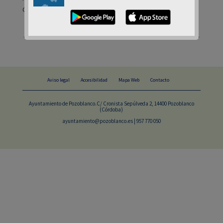
CONSTRUCCION-1.pdf
←
Anterior
Siguiente
→
Aviso legal
Accesibilidad
Mapa Web
Contacto
Ayuntamiento de Pozoblanco.C/ Cronista Sepúlveda 2, 14400 Pozoblanco
(Córdoba)
ayuntamiento@pozoblanco.es | 957 770 050