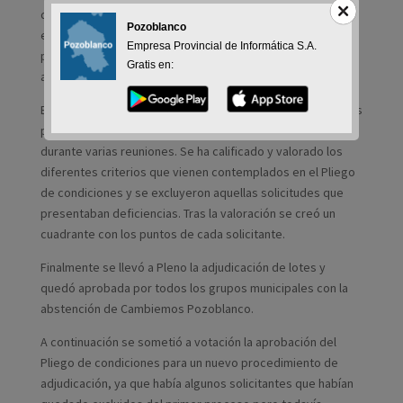
disposición de aquellos agricultores y ganadores que
Pozoblanco
estén interesados en hacerse cargo de ellos. Se arrendan
Empresa Provincial de Informática S.A.
por un plazo de 5 años, coincidiendo con la duración de
Gratis en:
ayudas agrarias como la PAC.
El proceso para valorar la documentación entregada por las
personas interesadas en estos lotes ha tenido lugar
durante varias reuniones. Se ha calificado y valorado los
diferentes criterios que vienen contemplados en el Pliego
de condiciones y se excluyeron aquellas solicitudes que
presentaban deficiencias. Tras la valoración se creó un
cuadrante con los puntos de cada solicitante.
Finalmente se llevó a Pleno la adjudicación de lotes y
quedó aprobada por todos los grupos municipales con la
abstención de Cambiemos Pozoblanco.
A continuación se sometió a votación la aprobación del
Pliego de condiciones para un nuevo procedimiento de
adjudicación, ya que había algunos solicitantes que habían