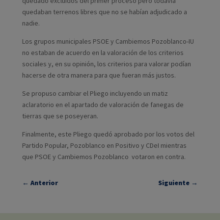
quedado excluidos del primer proceso pero todavía
quedaban terrenos libres que no se habían adjudicado a
nadie.
Los grupos municipales PSOE y Cambiemos Pozoblanco-IU
no estaban de acuerdo en la valoración de los criterios
sociales y, en su opinión, los criterios para valorar podían
hacerse de otra manera para que fueran más justos.
Se propuso cambiar el Pliego incluyendo un matiz
aclaratorio en el apartado de valoración de fanegas de
tierras que se poseyeran.
Finalmente, este Pliego quedó aprobado por los votos del
Partido Popular, Pozoblanco en Positivo y CDeI mientras
que PSOE y Cambiemos Pozoblanco votaron en contra.
←
Anterior
Siguiente
→