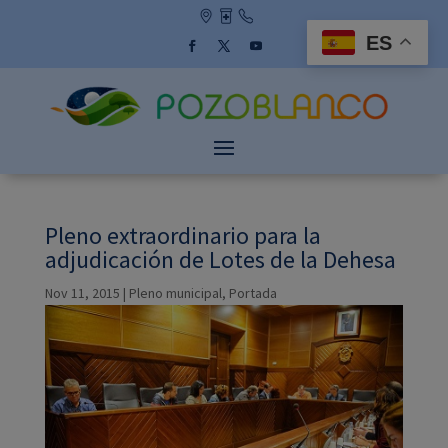
Skip
to
ES
content
Facebook
Twitter
YouTube
Pleno extraordinario para la
adjudicación de Lotes de la Dehesa
Nov 11, 2015
|
Pleno municipal
,
Portada