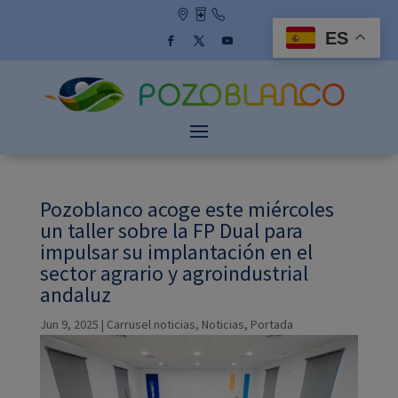
Skip
to
ES
content
Facebook
Twitter
YouTube
Pozoblanco acoge este miércoles
un taller sobre la FP Dual para
impulsar su implantación en el
sector agrario y agroindustrial
andaluz
Jun 9, 2025
|
Carrusel noticias
,
Noticias
,
Portada