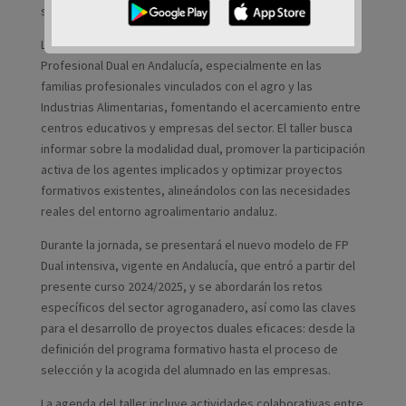
situado en la calle doctor Vicente Pérez.
La iniciativa tiene como objetivo impulsar la Formación
Profesional Dual en Andalucía, especialmente en las
familias profesionales vinculados con el agro y las
Industrias Alimentarias, fomentando el acercamiento entre
centros educativos y empresas del sector. El taller busca
informar sobre la modalidad dual, promover la participación
activa de los agentes implicados y optimizar proyectos
formativos existentes, alineándolos con las necesidades
reales del entorno agroalimentario andaluz.
Durante la jornada, se presentará el nuevo modelo de FP
Dual intensiva, vigente en Andalucía, que entró a partir del
presente curso 2024/2025, y se abordarán los retos
específicos del sector agroganadero, así como las claves
para el desarrollo de proyectos duales eficaces: desde la
definición del programa formativo hasta el proceso de
selección y la acogida del alumnado en las empresas.
La agenda del taller incluye actividades colaborativas entre