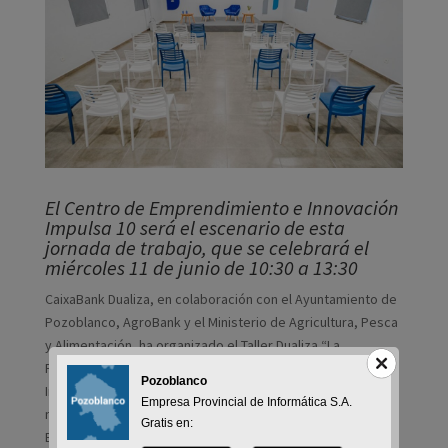
El Centro de Emprendimiento e Innovación
Impulsa 10 será el escenario de esta
jornada de trabajo, que se celebrará el
miércoles 11 de junio de 10:30 a 13:30
CaixaBank Dualiza, en colaboración con el Ayuntamiento de
Pozoblanco, AgroBank y el Ministerio de Agricultura, Pesca
y Alimentación, ha organizado el Taller Dualiza “La
Formación Profesional DUAL en el sector Agrario y de las
Pozoblanco
Industrias Alimentarias”, que se celebrará el próximo
Empresa Provincial de Informática S.A.
miércoles 11 de junio, de 10:30h a 13:30, en el Centro de
Gratis en:
Emprendimiento e Innovación Impulsa 10 de Pozoblanco,