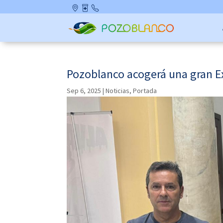
Skip
Ubicació
Farmaci
Contact
to
n
as de
o
content
Guardia
Pozoblanco acogerá una gran Ex
Sep 6, 2025
|
Noticias
,
Portada