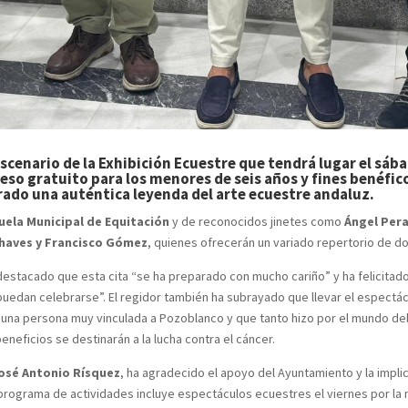
scenario de la Exhibición Ecuestre que tendrá lugar el sáb
ceso gratuito para los menores de seis años y fines benéfic
rado una auténtica leyenda del arte ecuestre andaluz.
uela Municipal de Equitación
y de reconocidos jinetes como
Ángel Pera
Chaves
y
Francisco Gómez
, quienes ofrecerán un variado repertorio de do
 destacado que esta cita “se ha preparado con mucho cariño” y ha felicitad
uedan celebrarse”. El regidor también ha subrayado que llevar el espectácu
 una persona muy vinculada a Pozoblanco y que tanto hizo por el mundo del 
beneficios se destinarán a la lucha contra el cáncer.
 José Antonio Rísquez
, ha agradecido el apoyo del Ayuntamiento y la implic
 programa de actividades incluye espectáculos ecuestres el viernes por la