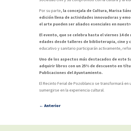
Por su parte
, la concejala de Cultura, Marisa S
edición llena de actividades innovadoras y emo
el arte pueden ser aliados esenciales en nuest
El evento, que se celebra hasta el viernes 14 d
edades desde talleres de biblioterapia, cine y
educativo y sanitario participarán activamente, refo
Uno de los aspectos más destacados de este Sal
adquirir libros con un 25% de descuento en títu
Publicaciones del Ayuntamiento.
El Recinto Ferial de Pozoblanco se transformará en u
sumergirse en la experiencia cultural.
←
Anterior