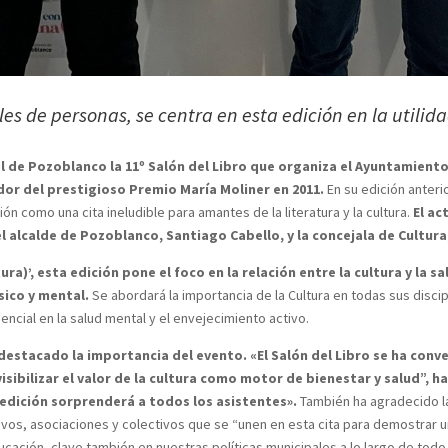
es de personas, se centra en esta edición en la utilida
l de Pozoblanco la 11º Salón del Libro que organiza el Ayuntamiento
or del prestigioso Premio María Moliner en 2011.
En su edición anterio
ón como una cita ineludible para amantes de la literatura y la cultura.
El ac
l alcalde de Pozoblanco, Santiago Cabello, y la concejala de Cultur
ura)’, esta edición pone el foco en la relación entre la cultura y la 
sico y mental.
Se abordará la importancia de la Cultura en todas sus disci
cial en la salud mental y el envejecimiento activo.
destacado la importancia del evento. «El Salón del Libro se ha conve
ibilizar el valor de la cultura como motor de bienestar y salud”, h
dición sorprenderá a todos los asistentes».
También ha agradecido la 
vos, asociaciones y colectivos que se “unen en esta cita para demostrar u
ucación, clave también en nuestras políticas municipales a lo largo de todo 