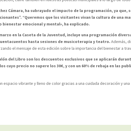
ánchez Cámara, ha subrayado el impacto de la programación, ya que,
cionantes”. “Queremos que los visitantes vivan la cultura de una ma
ro bienestar emocional y mental», ha explicado.
e marzo en la Caseta de la Juventud, incluye una programación diver
 cuentacuentos hasta sesiones de musicoterapia y teatro.
Además, dis
rzando el mensaje de esta edición sobre la importancia del bienestar a trav
ón del Libro son los descuentos exclusivos que se aplicarán durante
los cuyo precio no supere los 30€, y con un 60% de rebaja en las publ
n espacio vibrante y lleno de color gracias a una cuidada decoración y una e