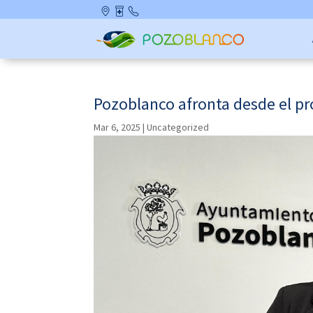
Skip
Ubicació
Farmaci
Contact
to
n
as de
o
content
Guardia
Pozoblanco afronta desde el pr
Mar 6, 2025
|
Uncategorized