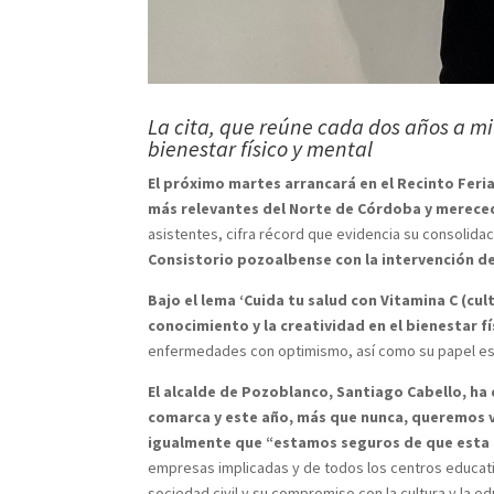
La cita, que reúne cada dos años a mil
bienestar físico y mental
El próximo martes arrancará en el Recinto Feria
más relevantes del Norte de Córdoba y mereced
asistentes, cifra récord que evidencia su consolidaci
Consistorio pozoalbense con la intervención de
Bajo el lema ‘Cuida tu salud con Vitamina C (cult
conocimiento y la creatividad en el bienestar fí
enfermedades con optimismo, así como su papel esen
El alcalde de Pozoblanco, Santiago Cabello, ha 
comarca y este año, más que nunca, queremos vis
igualmente que “estamos seguros de que esta e
empresas implicadas y de todos los centros educati
sociedad civil y su compromiso con la cultura y la ed