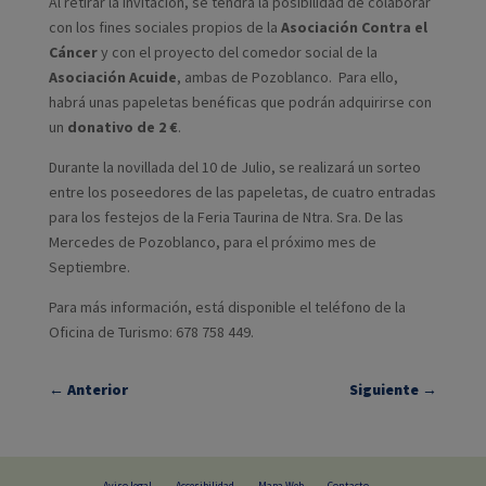
Al retirar la invitación, se tendrá la posibilidad de colaborar
con los fines sociales propios de la
Asociación Contra el
Cáncer
y con el proyecto del comedor social de la
Asociación Acuide
, ambas de Pozoblanco. Para ello,
habrá unas papeletas benéficas que podrán adquirirse con
un
donativo de 2 €
.
Durante la novillada del 10 de Julio, se realizará un sorteo
entre los poseedores de las papeletas, de cuatro entradas
para los festejos de la Feria Taurina de Ntra. Sra. De las
Mercedes de Pozoblanco, para el próximo mes de
Septiembre.
Para más información, está disponible el teléfono de la
Oficina de Turismo: 678 758 449.
←
Anterior
Siguiente
→
Aviso legal
Accesibilidad
Mapa Web
Contacto