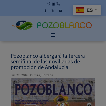
Skip
to
ES
content
Facebook
Twitter
YouTube
Pozoblanco albergará la tercera
semifinal de las novilladas de
promoción de Andalucía
Jun 22, 2016
|
Cultura
,
Portada