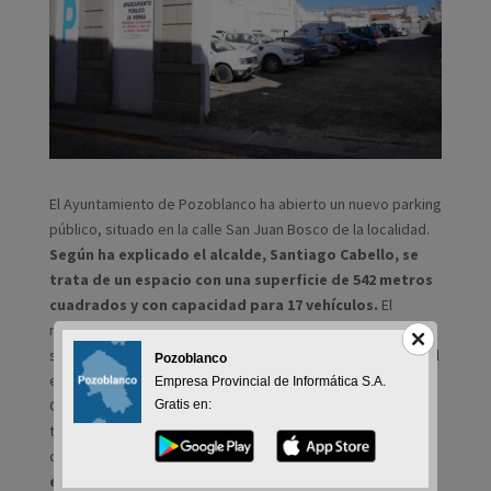
El Ayuntamiento de Pozoblanco ha abierto un nuevo parking
público, situado en la calle San Juan Bosco de la localidad.
Según ha explicado el alcalde, Santiago Cabello, se
trata de un espacio con una superficie de 542 metros
cuadrados y con capacidad para 17 vehículos.
El
regidor ha recordado que este aparcamiento viene a
sumarse a la red que se ha creado en los últimos años en el
Pozoblanco
entramado urbano de Pozoblanco y especialmente en el
Empresa Provincial de Informática S.A.
Casco Histórico con el fin de facilitar la accesibilidad y el
Gratis en:
tránsito, de dar respuesta a la demanda de los vecinos y
de impulsar también las compras y el comercio.
Según ha
explicado el alcalde, “nuestro compromiso por