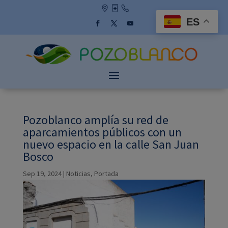
Skip
to
ES
content
Facebook
Twitter
YouTube
Pozoblanco amplía su red de
aparcamientos públicos con un
nuevo espacio en la calle San Juan
Bosco
Sep 19, 2024
|
Noticias
,
Portada