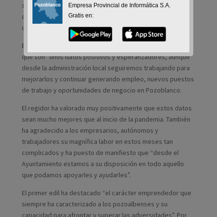
séptimo mes del año con la tasa más baja de desempleo
Empresa Provincial de Informática S.A.
de los últimos trece años, situándose en 1.546 personas
Gratis en:
desempleadas.
El alcalde de Pozoblanco, Santiago Cabello, ha expresado
que son “unos datos positivos y esperanzadores, aunque
desde la administración local seguiremos trabajando para
mejorarlos y continuar generando empleo, nuevos puestos
de trabajo y oportunidades de negocio en Pozoblanco.
El regidor ha valorado muy positivamente que estos datos
sean mucho mejores que al inicio de la pandemia. También
ha agradecido a los empresarios, autónomos y
trabajadores su magnífica labor en estos meses tan
complicados y ha puesto de manifiesto que “desde el
Ayuntamiento estamos a su disposición en todo aquello
que podamos apoyarles y ayudarles”.
El primer edil ha destacado “el carácter emprendedor que
siempre ha caracterizado a los pozoalbenses y su
capacidad para afrontar y superar las adversidades”. Por