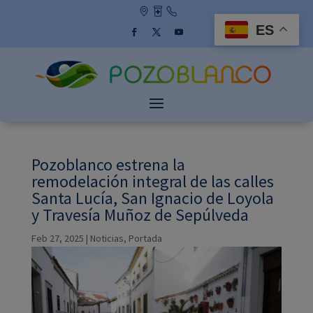
Skip
to
ES
content
Facebook
Twitter
YouTube
Pozoblanco estrena la
remodelación integral de las calles
Santa Lucía, San Ignacio de Loyola
y Travesía Muñoz de Sepúlveda
Feb 27, 2025
|
Noticias
,
Portada