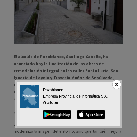
El alcalde de Pozoblanco, Santiago Cabello, ha
anunciado hoy la finalización de las obras de
remodelación integral en las calles Santa Lucía, San
Ignacio de Loyola y Travesía Muñoz de Sepúlveda,
que, según ha explicado, quedan de nuevo abiertas al
Pozoblanco
tráfico.
Esta iniciativa, que ha estado impulsada por el
Empresa Provincial de Informática S.A.
Consistorio con apoyo financiero del Plan de Fomento del
Gratis en:
Empleo Agrario (PFEA), ha supuesto una mejora sustancial
en esta zona residencial.
El regidor ha destacado que esta remodelación no solo
moderniza la imagen del entorno, sino que también mejora