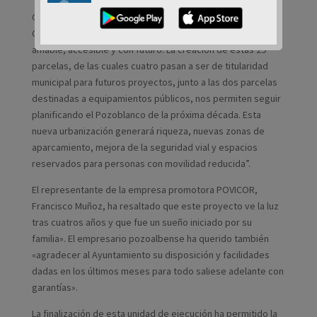
Cabello ha añadido además que “desde el equipo de
Gobierno seguimos apostando por un modelo de ciudad
amable, accesible y con futuro. La creación de estas 29
parcelas, de las cuales cuatro pasan a ser de titularidad
municipal para futuros proyectos, junto a las dos parcelas
destinadas a equipamientos públicos, nos permiten seguir
planificando el Pozoblanco de la próxima década. Esta
nueva urbanización generará riqueza, nuevas zonas de
aparcamiento, mejora de la seguridad vial y espacios
reservados para personas con movilidad reducida”.
El representante de la empresa promotora POVICOR,
Francisco Muñoz, ha resaltado que este proyecto ve la luz
tras cuatros años y que fue un sueño iniciado por su
familia». El empresario pozoalbense ha querido también
«agradecer al Ayuntamiento su disposición y facilidades
dadas en los últimos meses para todo saliese adelante con
garantías».
La finalización de esta unidad de ejecución ha permitido la