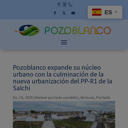
Skip
to
ES
content
Facebook
Twitter
YouTube
Pozoblanco expande su núcleo
urbano con la culminación de la
nueva urbanización del PP-R1 de la
Salchi
Dic 19, 2025
|
Banner portada variables
,
Noticias
,
Portada