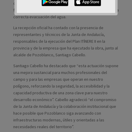
cinco tramos de hormigón de drenaje transversal,
fundamentales para garantizar la durabilidad del firme y una
correcta evacuación del agua.
La recepción oficial ha contado con la presencia de
representantes y técnicos de la Junta de Andalucía,
responsables de la ejecución del Plan ITÍNERE II en la
provincia y de la empresa que ha ejecutado la obra, junto al
alcalde de Pozoblanco, Santiago Cabello.
Santiago Cabello ha destacado que “esta actuación supone
una mejora sustancial para muchos profesionales del
campo y para las empresas que operan en nuestro
polígono, reforzando la seguridad, la accesibilidad y la
capacidad productiva de una zona clave para nuestro
desarrollo económico”. Cabello agradeció “el compromiso
de la Junta de Andalucía y la colaboración institucional que
hace posible que Pozoblanco siga avanzando con
infraestructuras modernas, útiles y orientadas a las
necesidades reales del territorio”.