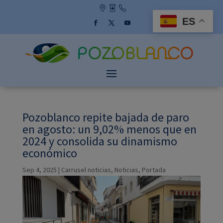
Skip
to
ES
content
Facebook
Twitter
YouTube
Pozoblanco repite bajada de paro
en agosto: un 9,02% menos que en
2024 y consolida su dinamismo
económico
Sep 4, 2025
|
Carrusel noticias
,
Noticias
,
Portada