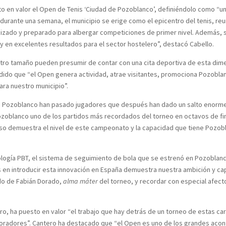
to en valor el Open de Tenis ‘Ciudad de Pozoblanco’, definiéndolo como “un
durante una semana, el municipio se erige como el epicentro del tenis, reu
izado y preparado para albergar competiciones de primer nivel. Además, 
 y en excelentes resultados para el sector hostelero”, destacó Cabello.
ro tamaño pueden presumir de contar con una cita deportiva de esta dimen
ñadido que “el Open genera actividad, atrae visitantes, promociona Pozob
ara nuestro municipio”.
e Pozoblanco han pasado jugadores que después han dado un salto enorme e
ozoblanco uno de los partidos más recordados del torneo en octavos de fin
Eso demuestra el nivel de este campeonato y la capacidad que tiene Pozobl
logía PBT, el sistema de seguimiento de bola que se estrenó en Pozoblanco 
ros en introducir esta innovación en España demuestra nuestra ambición y ca
ado de Fabián Dorado,
alma máter
del torneo, y recordar con especial afecto
ero, ha puesto en valor “el trabajo que hay detrás de un torneo de estas ca
aboradores”. Cantero ha destacado que “el Open es uno de los grandes aco