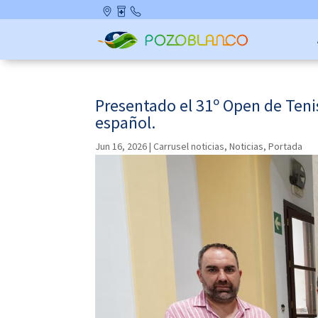
Skip
Ubicació
Farmaci
Contact
to
n
as de
o
content
Guardia
Presentado el 31º Open de Tenis
español.
Jun 16, 2026
|
Carrusel noticias
,
Noticias
,
Portada