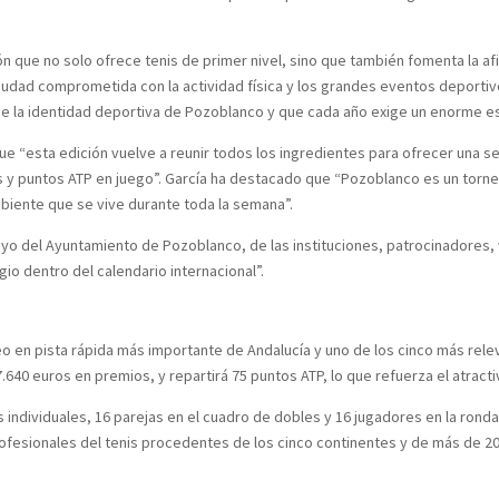
n que no solo ofrece tenis de primer nivel, sino que también fomenta la af
udad comprometida con la actividad física y los grandes eventos deporti
e la identidad deportiva de Pozoblanco y que cada año exige un enorme es
que “esta edición vuelve a reunir todos los ingredientes para ofrecer una s
 y puntos ATP en juego”. García ha destacado que “Pozoblanco es un torneo
ambiente que se vive durante toda la semana”.
oyo del Ayuntamiento de Pozoblanco, de las instituciones, patrocinadores,
io dentro del calendario internacional”.
o en pista rápida más importante de Andalucía y uno de los cinco más relev
.640 euros en premios, y repartirá 75 puntos ATP, lo que refuerza el atract
 individuales, 16 parejas en el cuadro de dobles y 16 jugadores en la ronda 
fesionales del tenis procedentes de los cinco continentes y de más de 20 