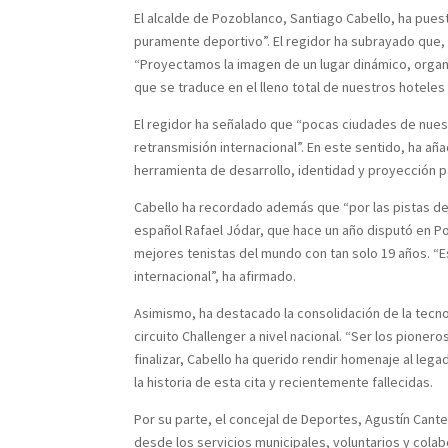
El alcalde de Pozoblanco, Santiago Cabello, ha pues
puramente deportivo”. El regidor ha subrayado que, 
“Proyectamos la imagen de un lugar dinámico, organ
que se traduce en el lleno total de nuestros hoteles
El regidor ha señalado que “pocas ciudades de nuest
retransmisión internacional”. En este sentido, ha a
herramienta de desarrollo, identidad y proyección p
Cabello ha recordado además que “por las pistas d
español Rafael Jódar, que hace un año disputó en P
mejores tenistas del mundo con tan solo 19 años. “
internacional”, ha afirmado.
Asimismo, ha destacado la consolidación de la tecno
circuito Challenger a nivel nacional. “Ser los pione
finalizar, Cabello ha querido rendir homenaje al leg
la historia de esta cita y recientemente fallecidas.
Por su parte, el concejal de Deportes, Agustín Cant
desde los servicios municipales, voluntarios y col