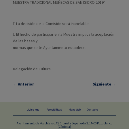
MUESTRA TRADICIONAL MUÑECAS DE SAN ISIDRO 2019”
 La decisión de la Comisión será inapelable.
 El hecho de participar en la Muestra implica la aceptación
de las bases y
normas que este Ayuntamiento establece.
Delegación de Cultura
←
Anterior
Siguiente
→
Aviso legal
Accesibilidad
Mapa Web
Contacto
Ayuntamiento de Pozoblanco.C/ Cronista Sepúlveda 2, 14400 Pozoblanco
(Córdoba)