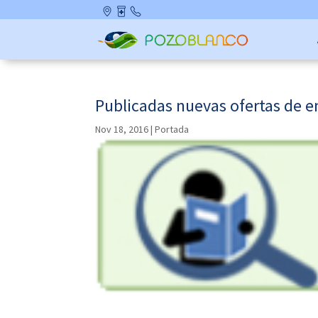
Skip
Ubicació
Farmaci
Contact
to
n
as de
o
content
Guardia
Publicadas nuevas ofertas de 
Nov 18, 2016
|
Portada