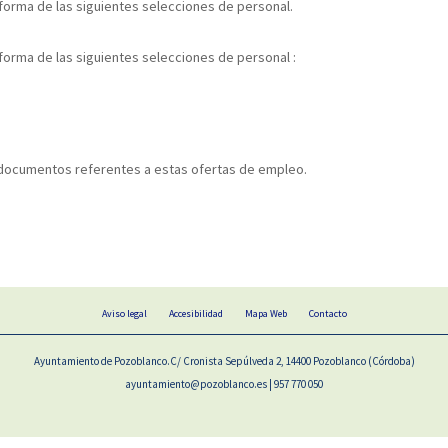
nforma de las siguientes selecciones de personal.
nforma de las siguientes selecciones de personal :
s documentos referentes a estas ofertas de empleo.
Aviso legal
Accesibilidad
Mapa Web
Contacto
Ayuntamiento de Pozoblanco.C/ Cronista Sepúlveda 2, 14400 Pozoblanco (Córdoba)
ayuntamiento@pozoblanco.es | 957 770 050