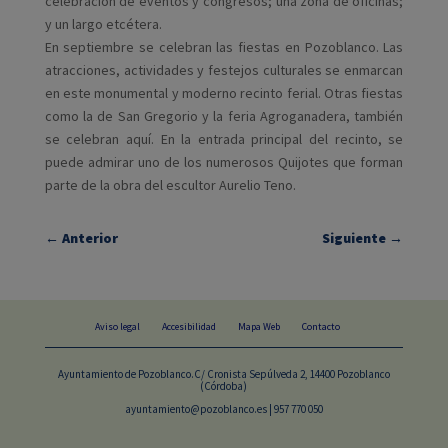
celebración de eventos y congresos; una zona de oficinas;
y un largo etcétera.
En septiembre se celebran las fiestas en Pozoblanco. Las
atracciones, actividades y festejos culturales se enmarcan
en este monumental y moderno recinto ferial. Otras fiestas
como la de San Gregorio y la feria Agroganadera, también
se celebran aquí. En la entrada principal del recinto, se
puede admirar uno de los numerosos Quijotes que forman
parte de la obra del escultor Aurelio Teno.
←
Anterior
Siguiente
→
Aviso legal
Accesibilidad
Mapa Web
Contacto
Ayuntamiento de Pozoblanco.C/ Cronista Sepúlveda 2, 14400 Pozoblanco
(Córdoba)
ayuntamiento@pozoblanco.es | 957 770 050