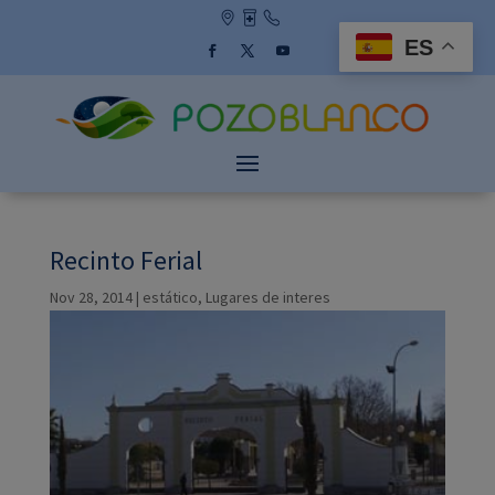
Skip
to
ES
content
Facebook
Twitter
YouTube
Recinto Ferial
Nov 28, 2014
|
estático
,
Lugares de interes