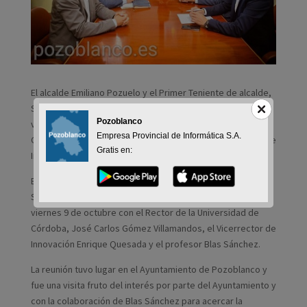
El alcalde Emiliano Pozuelo y el Primer Teniente de alcalde,
Santiago Cabello, mantuvieron una reunión el pasado
Pozoblanco
viernes 9 de octubre con el Rector de la Universidad de
Empresa Provincial de Informática S.A.
Córdoba, José Carlos Gómez Villamandos, el Vicerrector de
Gratis en:
Innovación Enrique Quesada y el profesor Blas Sánchez.
El alcalde Emiliano Pozuelo y el Primer Teniente de alcalde,
Santiago Cabello, mantuvieron una reunión el pasado
viernes 9 de octubre con el Rector de la Universidad de
Córdoba, José Carlos Gómez Villamandos, el Vicerrector de
Innovación Enrique Quesada y el profesor Blas Sánchez.
La reunión tuvo lugar en el Ayuntamiento de Pozoblanco y
fue una visita fruto del interés por parte del Ayuntamiento y
con la colaboración de Blas Sánchez para acercar la