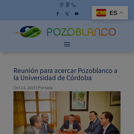
Skip
to
ES
content
Facebook
Twitter
YouTube
Reunión para acercar Pozoblanco a
la Universidad de Córdoba
Oct 13, 2015
|
Portada