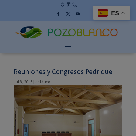
Skip
to
ES
content
Facebook
Twitter
YouTube
Reuniones y Congresos Pedrique
Jul 8, 2015
|
estático