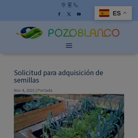
Skip
to
ES
content
Facebook
Twitter
YouTube
Solicitud para adquisición de
semillas
Nov 4, 2021
|
Portada