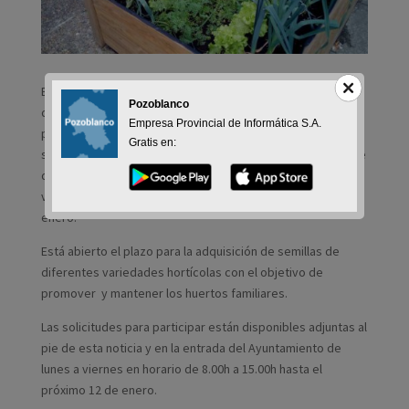
Está abierto el plazo para la adquisición de semillas de
Pozoblanco
diferentes variedades hortícolas con el objetivo de
Empresa Provincial de Informática S.A.
promover y mantener los huertos familiares. Las
Gratis en:
solicitudes para participar están disponibles adjuntas al pie
de esta noticia y en la entrada del Ayuntamiento de lunes a
viernes en horario de 8.00h a 15.00h hasta el próximo 12 de
enero.
Está abierto el plazo para la adquisición de semillas de
diferentes variedades hortícolas con el objetivo de
promover y mantener los huertos familiares.
Las solicitudes para participar están disponibles adjuntas al
pie de esta noticia y en la entrada del Ayuntamiento de
lunes a viernes en horario de 8.00h a 15.00h hasta el
próximo 12 de enero.