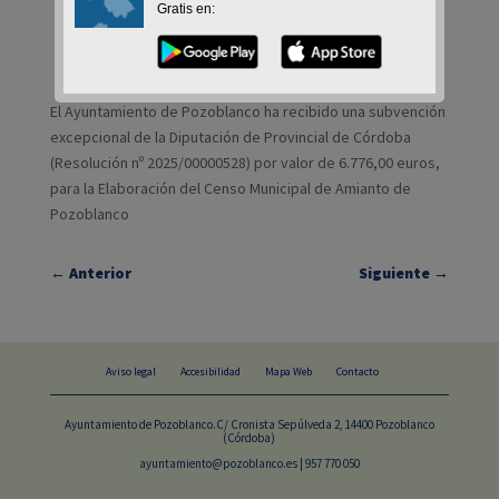
Gratis en:
El Ayuntamiento de Pozoblanco ha recibido una subvención
excepcional de la Diputación de Provincial de Córdoba
(Resolución nº 2025/00000528) por valor de 6.776,00 euros,
para la Elaboración del Censo Municipal de Amianto de
Pozoblanco
←
Anterior
Siguiente
→
Aviso legal
Accesibilidad
Mapa Web
Contacto
Ayuntamiento de Pozoblanco.C/ Cronista Sepúlveda 2, 14400 Pozoblanco
(Córdoba)
ayuntamiento@pozoblanco.es | 957 770 050