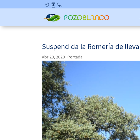
Skip
Ubicació
Farmaci
Contact
to
n
as de
o
content
Guardia
Suspendida la Romería de lleva
Abr 29, 2020
|
Portada