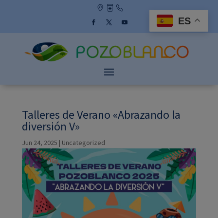
Skip
to
ES
content
Facebook
Twitter
YouTube
Talleres de Verano «Abrazando la
diversión V»
Jun 24, 2025
|
Uncategorized