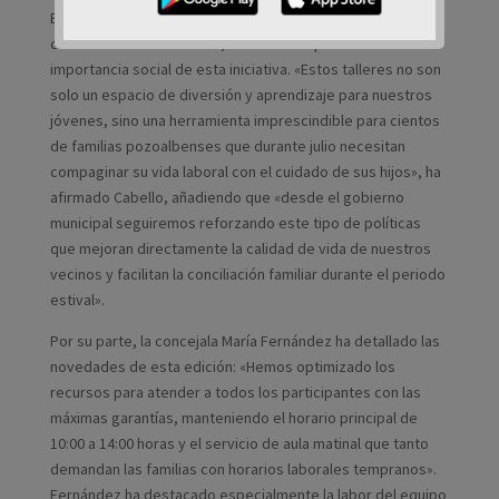
Bajo un sol radiante y ante cientos de niños ansiosos por
comenzar las actividades, el alcalde ha puesto en valor la
importancia social de esta iniciativa. «Estos talleres no son
solo un espacio de diversión y aprendizaje para nuestros
jóvenes, sino una herramienta imprescindible para cientos
de familias pozoalbenses que durante julio necesitan
compaginar su vida laboral con el cuidado de sus hijos», ha
afirmado Cabello, añadiendo que «desde el gobierno
municipal seguiremos reforzando este tipo de políticas
que mejoran directamente la calidad de vida de nuestros
vecinos y facilitan la conciliación familiar durante el periodo
estival».
Por su parte, la concejala María Fernández ha detallado las
novedades de esta edición: «Hemos optimizado los
recursos para atender a todos los participantes con las
máximas garantías, manteniendo el horario principal de
10:00 a 14:00 horas y el servicio de aula matinal que tanto
demandan las familias con horarios laborales tempranos».
Fernández ha destacado especialmente la labor del equipo