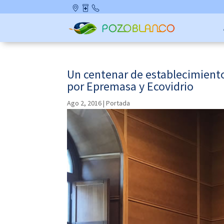
Skip
Ubicació
Farmaci
Contact
to
n
as de
o
content
Guardia
Un centenar de establecimiento
por Epremasa y Ecovidrio
Ago 2, 2016
|
Portada