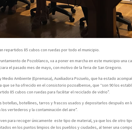
an repartidos 85 cubos con ruedas por todo el municipio.
Ayuntamiento de Pozoblanco, va a poner en marcha en este municipio una cam
iciara el pasado mes de mayo, con motivo de la feria de San Gregorio.
 y Medio Ambiente (Epremasa), Auxiliadora Pozuelo, que ha estado acompa
a que se ha ofrecido en el consistorio pozoalbense, que “son 90 los estable
ido 85 cubos con ruedas para facilitar el reciclado de vidrio”.
las botellas, botellines, tarros y frascos usados y depositarlos después e
los vertederos y la contaminación del aire”.
rven para recoger únicamente este tipo de material, ya que los de otro tip
tados en los puntos limpios de los pueblos y ciudades, al tener una composic