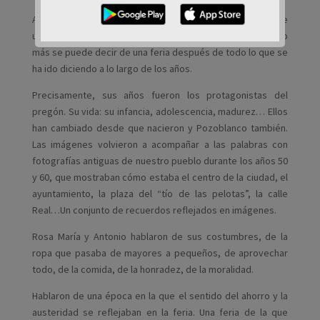
Antonio Arroyo prosiguió contando los síntomas que sufre
un pregonero debido a los nervios y expresando que poco
más se puede decir de una feria después de todo lo que se
ha ido diciendo a lo largo de los años.
Precisamente, sus años fueron los protagonistas del
pregón. Su vida: su infancia, adolescencia, madurez… Ellos
han cambiado desde que nacieron y Pozoblanco también.
Las imágenes volvieron a acompañar a las palabras con
fotografías antiguas de nuestro pueblo durante los años 50
y 60, que mostraban cómo estaba el centro de la ciudad, el
ayuntamiento, la plaza del “tío de las pelotas”, la calle
Real…Un conjunto de recuerdos reflejados en imágenes.
Rosa María y Antonio hablaron de sus costumbres, de la
ropa que pasaba de mayores a pequeños, de aprovechar
todo, de la comida, de la honradez, de la moralidad.
Hablaron de una época en la que el sentido del ahorro y la
austeridad se reflejaban en la feria. Una feria de la que