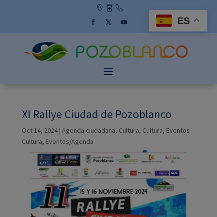
Skip
to
ES
content
Facebook
Twitter
YouTube
XI Rallye Ciudad de Pozoblanco
Oct 14, 2024
|
Agenda ciudadana
,
Cultura
,
Cultura
,
Eventos
Cultura
,
Eventos/Agenda