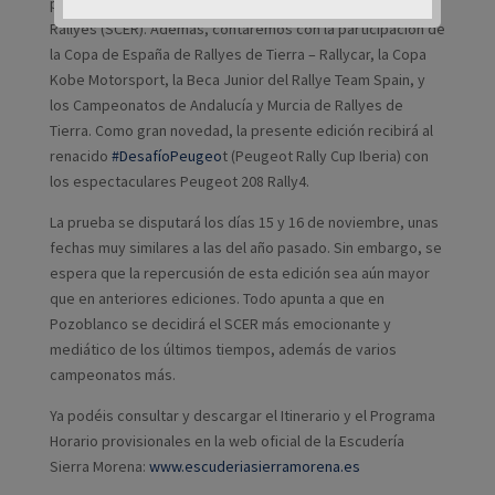
para el desenlace del Supercampeonato de España de
Rallyes (SCER). Además, contaremos con la participación de
la Copa de España de Rallyes de Tierra – Rallycar, la Copa
Kobe Motorsport, la Beca Junior del Rallye Team Spain, y
los Campeonatos de Andalucía y Murcia de Rallyes de
Tierra. Como gran novedad, la presente edición recibirá al
renacido
#DesafíoPeugeo
t (Peugeot Rally Cup Iberia) con
los espectaculares Peugeot 208 Rally4.
La prueba se disputará los días 15 y 16 de noviembre, unas
fechas muy similares a las del año pasado. Sin embargo, se
espera que la repercusión de esta edición sea aún mayor
que en anteriores ediciones. Todo apunta a que en
Pozoblanco se decidirá el SCER más emocionante y
mediático de los últimos tiempos, además de varios
campeonatos más.
Ya podéis consultar y descargar el Itinerario y el Programa
Horario provisionales en la web oficial de la Escudería
Sierra Morena:
www.escuderiasierramorena.es