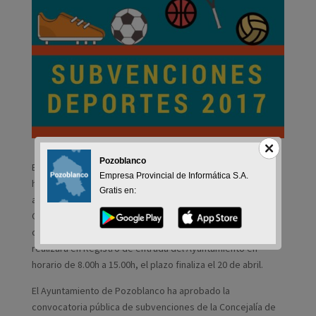
Pozoblanco
El plazo de presentación de solicitudes será de 20 días
Empresa Provincial de Informática S.A.
hábiles a contar desde el día siguiente a la publicación del
Gratis en:
anuncio de convocatoria en el Tablón de Edictos de la
Corporación y en la página web del Excmo. Ayuntamiento
de Pozoblanco. La presentación de dichas solicitudes se
realizará en Registro de entrada del Ayuntamiento en
horario de 8.00h a 15.00h, el plazo finaliza el 20 de abril.
El Ayuntamiento de Pozoblanco ha aprobado la
convocatoria pública de subvenciones de la Concejalía de