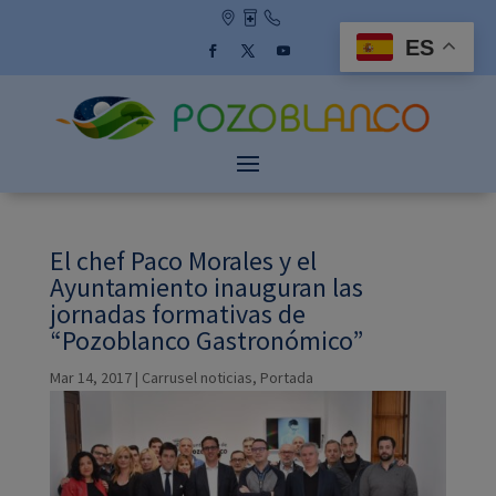
Skip
to
ES
content
Facebook
Twitter
YouTube
El chef Paco Morales y el
Ayuntamiento inauguran las
jornadas formativas de
“Pozoblanco Gastronómico”
Mar 14, 2017
|
Carrusel noticias
,
Portada