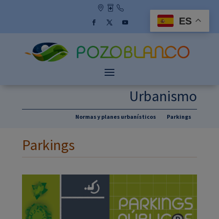
Skip
to
ES
content
Facebook
Twitter
YouTube
Urbanismo
Normas y planes urbanísticos
Parkings
Parkings