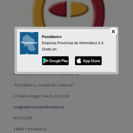
Pozoblanco
Empresa Provincial de Informática S.A.
Gratis en:
Asociación Centro Comercial Abierto
“Pozoblanco, Ciudad de Compras”
C/ Hilario Ángel Calero, 13 Local
cca@adecolospedroches.es
957131293
14400 Pozoblanco