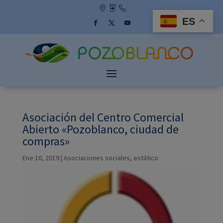
Skip
to
ES
content
Facebook
Twitter
YouTube
Asociación del Centro Comercial
Abierto «Pozoblanco, ciudad de
compras»
Ene 10, 2019
|
Asociaciones sociales
,
estático