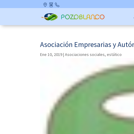
Skip
Ubicació
Farmaci
Contact
to
n
as de
o
content
Guardia
Asociación Empresarias y Aut
Ene 10, 2019
|
Asociaciones sociales
,
estático