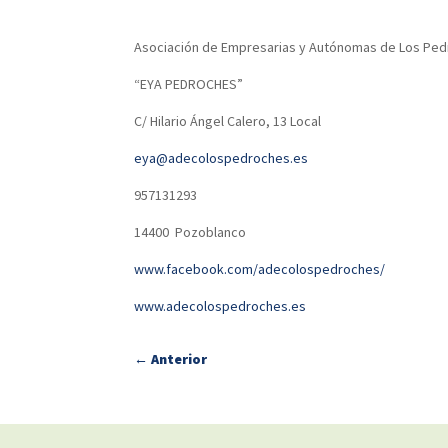
Asociación de Empresarias y Autónomas de Los Pe
“EYA PEDROCHES”
C/ Hilario Ángel Calero, 13 Local
eya@adecolospedroches.es
957131293
14400 Pozoblanco
www.facebook.com/adecolospedroches/
www.adecolospedroches.es
←
Anterior