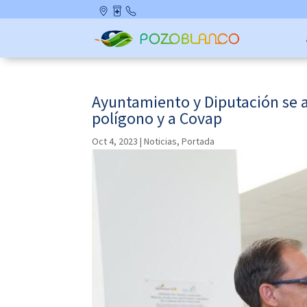
Skip
Ubicació
Farmaci
Contact
to
n
as de
o
content
Guardia
Ayuntamiento y Diputación se a
polígono y a Covap
Oct 4, 2023
|
Noticias
,
Portada