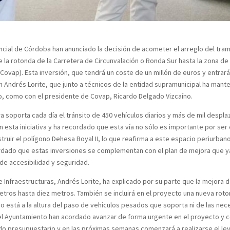
ncial de Córdoba han anunciado la decisión de acometer el arreglo del tr
 la rotonda de la Carretera de Circunvalación o Ronda Sur hasta la zona de 
(Covap). Esta inversión, que tendrá un coste de un millón de euros y entrar
n Andrés Lorite, que junto a técnicos de la entidad supramunicipal ha man
lo, como con el presidente de Covap, Ricardo Delgado Vizcaíno.
porta cada día el tránsito de 450 vehículos diarios y más de mil desplaz
 esta iniciativa y ha recordado que esta vía no sólo es importante por ser 
ruir el polígono Dehesa Boyal II, lo que reafirma a este espacio periurban
ordado que estas inversiones se complementan con el plan de mejora que ya 
de accesibilidad y seguridad.
nfraestructuras, Andrés Lorite, ha explicado por su parte que la mejora d
metros hasta diez metros. También se incluirá en el proyecto una nueva ro
a “no está a la altura del paso de vehículos pesados que soporta ni de las 
 el Ayuntamiento han acordado avanzar de forma urgente en el proyecto y co
do presupuestario y en las próximas semanas comenzará a realizarse el le