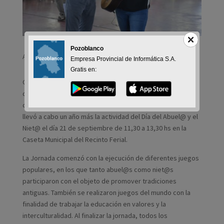
Pozoblanco
Actividades del Día del Abuelo y el Nieto.
Empresa Provincial de Informática S.A.
Gratis en:
Con motivo de la Feria y Fiestas en Honor a Nuestra Señora
de Las Mercedes, la Concejalía de Servicios Sociales junto
con el Instituto Provincial de Bienestar Social de Córdoba,
llevó a cabo un año más la actividad del Día del Abuel@ y el
Niet@ el día 21 de septiembre de 11,30 a 13,30 hs en la
Caseta Municipal del Recinto Ferial.
La Jornada comenzó con la ejecución de diferentes juegos
populares, en los que tanto abuel@s como niet@s
participaron con el objeto de promover tradiciones
antiguas. También se realizaron juegos del mundo con la
finalidad de trabajar la educación en valores y la
interculturalidad. Al finalizar la jornada, todos los