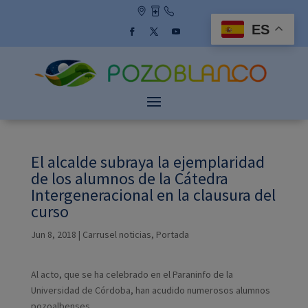
Skip
to
ES
content
Facebook
Twitter
YouTube
El alcalde subraya la ejemplaridad
de los alumnos de la Cátedra
Intergeneracional en la clausura del
curso
Jun 8, 2018
|
Carrusel noticias
,
Portada
Al acto, que se ha celebrado en el Paraninfo de la
Universidad de Córdoba, han acudido numerosos alumnos
pozoalbenses