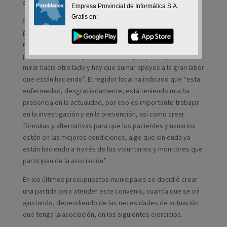
asociación realizan con sus usuarios.
Empresa Provincial de Informática S.A.
Gratis en:
Santiago Cabello ha destacado que “este convenio,
pionero con la Asociación Recuerda, significa dar un paso
más en favor de las personas que necesitan atención por
padecer Alzhéimer y sus familiares, porque no podemos
mirar hacia otro lado y hay que sumar apoyos a la gran labor
que están haciendo”. El regidor local ha indicado que “esta
enfermedad, desgraciadamente, está teniendo mucha
presencia en la actualidad, por eso es importante trabajar
en la investigación y en la prevención, así como crear
fórmulas y alternativas para que los pacientes y usuarios
estén en las mejores condiciones, algo que sin duda ya
están haciendo a través de los voluntarios y monitores que
participan de la asociación”.
En los últimos presupuestos municipales se decidió crear
una partida para atender este convenio, cuantía que se irá
ajustando, dependiendo de las necesidades de actuación
que tenga la asociación, en los siguientes ejercicios.