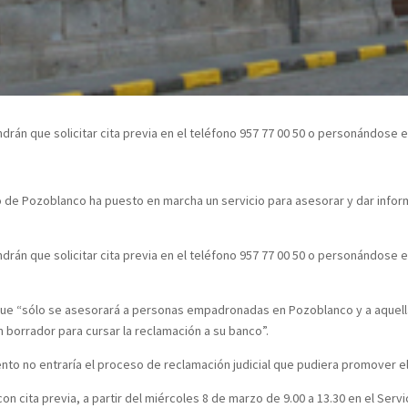
án que solicitar cita previa en el teléfono 957 77 00 50 o personándose en
o de Pozoblanco ha puesto en marcha un servicio para asesorar y dar inform
án que solicitar cita previa en el teléfono 957 77 00 50 o personándose en
que “sólo se asesorará a personas empadronadas en Pozoblanco y a aquellas
n borrador para cursar la reclamación a su banco”.
nto no entraría el proceso de reclamación judicial que pudiera promover el
 cita previa, a partir del miércoles 8 de marzo de 9.00 a 13.30 en el Servi