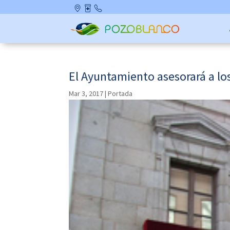
Skip
Ubicació
Farmaci
Contact
to
n
as de
o
content
Guardia
El Ayuntamiento asesorará a los
Mar 3, 2017
|
Portada