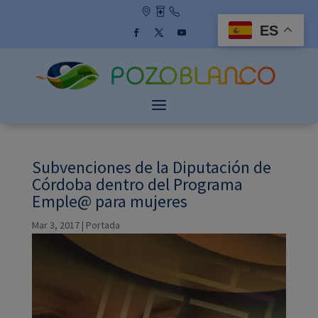
Skip
to
ES
content
Facebook
Twitter
YouTube
Subvenciones de la Diputación de
Córdoba dentro del Programa
Emple@ para mujeres
Mar 3, 2017
|
Portada