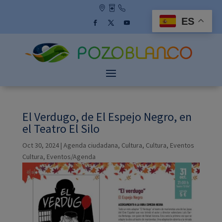
Skip
to
ES
content
Facebook
Twitter
YouTube
El Verdugo, de El Espejo Negro, en
el Teatro El Silo
Oct 30, 2024
|
Agenda ciudadana
,
Cultura
,
Cultura
,
Eventos
Cultura
,
Eventos/Agenda