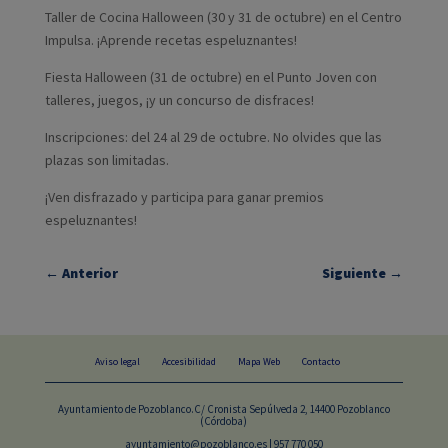
Taller de Cocina Halloween (30 y 31 de octubre) en el Centro
Impulsa. ¡Aprende recetas espeluznantes!
Fiesta Halloween (31 de octubre) en el Punto Joven con
talleres, juegos, ¡y un concurso de disfraces!
Inscripciones: del 24 al 29 de octubre. No olvides que las
plazas son limitadas.
¡Ven disfrazado y participa para ganar premios
espeluznantes!
←
Anterior
Siguiente
→
Aviso legal
Accesibilidad
Mapa Web
Contacto
Ayuntamiento de Pozoblanco.C/ Cronista Sepúlveda 2, 14400 Pozoblanco
(Córdoba)
ayuntamiento@pozoblanco.es | 957 770 050