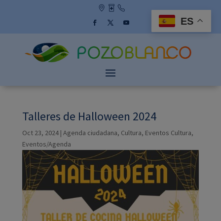
Skip
to
ES
content
Facebook
Twitter
YouTube
Talleres de Halloween 2024
Oct 23, 2024
|
Agenda ciudadana
,
Cultura
,
Eventos Cultura
,
Eventos/Agenda